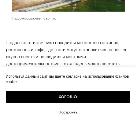
Гидромассажные лавочки.
Недалеко от источника находится множество гостиниц,
ресторанов и кафе, где гости могут остановиться на ночлег,
вкусно поесть и насладиться местными
достопримечательностями. Также здесь можно посетить
местные музеи, галереи и храмы, которые расскажут об
Используя данный сайт, вы даете согласие на использование файлов
истории и культуре Абхазии.
cookie
ХОРОШО
Настроить
Политика конфиденциальности
Блог
Контакты
Условия участия