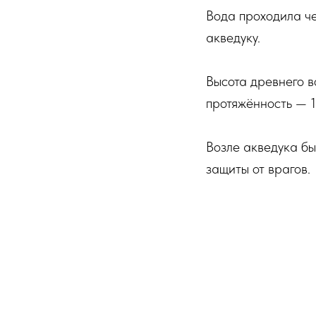
Вода проходила че
акведуку.
Высота древнего в
протяжённость — 1
Возле акведука б
защиты от врагов.