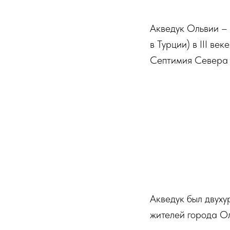
Акведук Ольвии – 
в Турции) в III в
Септимия Севера в
Акведук был двух
жителей города О