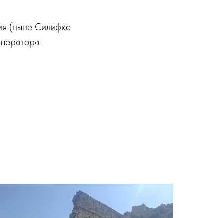
ия (ныне Силифке
императора