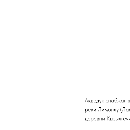
Акведук снабжал 
реки Лимонлу (Лам
деревни Кызылгечи