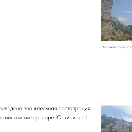
Не очень хорошо с
проведена значительная реставрация
антийском императоре Юстиниане I.