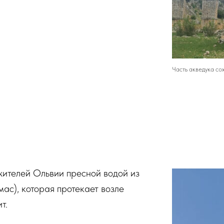
Часть акведука со
жителей Ольвии пресной водой из
ас), которая протекает возле
т.